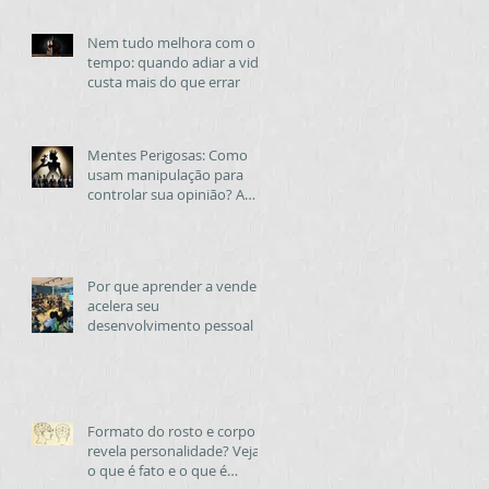
Nem tudo melhora com o
tempo: quando adiar a vida
custa mais do que errar
Mentes Perigosas: Como
usam manipulação para
controlar sua opinião? A
técnica que usam para
destruir, enganar e engajar
aliados.
Por que aprender a vender
acelera seu
desenvolvimento pessoal e
profissional — em qualquer
área
Formato do rosto e corpo
revela personalidade? Veja
o que é fato e o que é