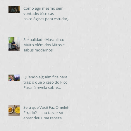
Como agir mesmo sem
vontade: técnicas
psicológicas para estudar,
trabalhar e cuidar de si
quando a motivação
desaparece
Sexualidade Masculina:
Muito Além dos Mitos e
Tabus modernos
Quando alguém fica para
trás: o que o caso do Pico
Paraná revela sobre
empatia, inteligência
emocional e
comportamento humano
Será que Você Faz Omelete
Errado? — ou talvez só
aprendeu uma receita
diferente para viver