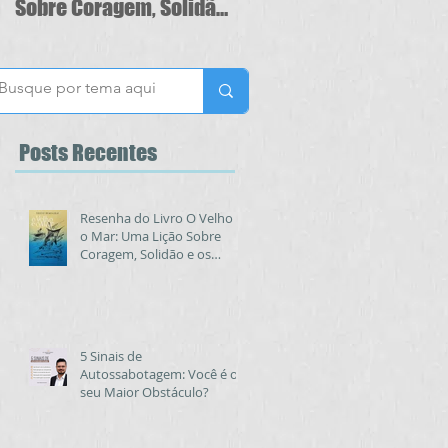
Sobre Coragem, Solidão
o seu Maior Obstáculo?
e os Portos Seguros da
Vida
Posts
Recentes
Resenha do Livro O Velho e
o Mar: Uma Lição Sobre
Coragem, Solidão e os
Portos Seguros da Vida
5 Sinais de
Autossabotagem: Você é o
seu Maior Obstáculo?