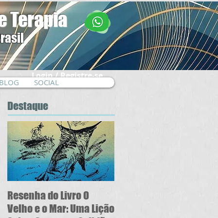
e Terapia
rasil
Login / Registre-se
BLOG
SOCIAL
Destaque
Resenha do Livro O
5 Sinais de
Velho e o Mar: Uma Lição
Autossabotagem: Você 