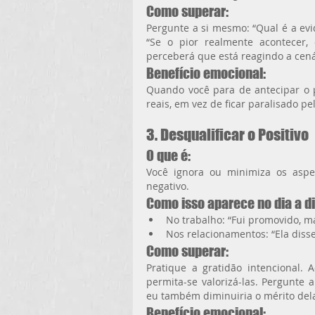
Como superar:
Pergunte a si mesmo: “Qual é a evi
“Se o pior realmente acontecer, 
perceberá que está reagindo a cená
Benefício emocional:
Quando você para de antecipar o p
reais, em vez de ficar paralisado p
3. Desqualificar o Positivo
O que é:
Você ignora ou minimiza os aspec
negativo.
Como isso aparece no dia a di
No trabalho: “Fui promovido, ma
Nos relacionamentos: “Ela diss
Como superar:
Pratique a gratidão intencional. 
permita-se valorizá-las. Pergunte 
eu também diminuiria o mérito del
Benefício emocional: