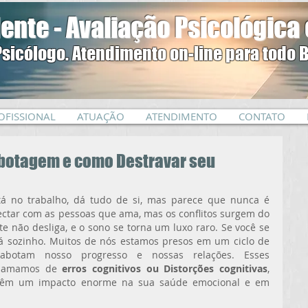
ente - Avaliação Psicológica 
Psicólogo. Atendimento on-line para todo B
OFISSIONAL
ATUAÇÃO
ATENDIMENTO
CONTATO
sabotagem e como Destravar seu
tá no trabalho, dá tudo de si, mas parece que nunca é 
ectar com as pessoas que ama, mas os conflitos surgem do 
te não desliga, e o sono se torna um luxo raro. Se você se 
tá sozinho. Muitos de nós estamos presos em um ciclo de 
abotam nosso progresso e nossas relações. Esses 
chamamos de 
erros cognitivos ou Distorções cognitivas
, 
 têm um impacto enorme na sua saúde emocional e em 