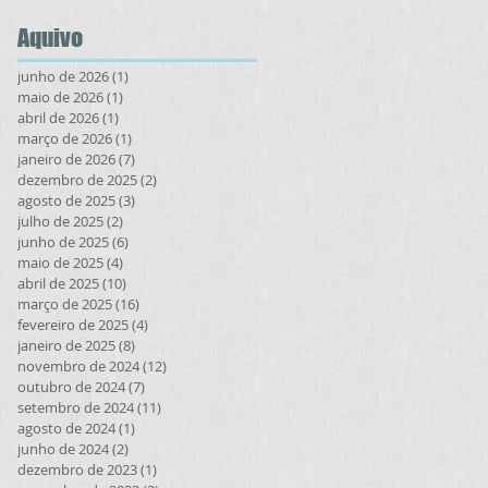
picaretagem
Aquivo
junho de 2026
(1)
1 post
maio de 2026
(1)
1 post
abril de 2026
(1)
1 post
março de 2026
(1)
1 post
janeiro de 2026
(7)
7 posts
dezembro de 2025
(2)
2 posts
agosto de 2025
(3)
3 posts
julho de 2025
(2)
2 posts
junho de 2025
(6)
6 posts
maio de 2025
(4)
4 posts
abril de 2025
(10)
10 posts
março de 2025
(16)
16 posts
fevereiro de 2025
(4)
4 posts
janeiro de 2025
(8)
8 posts
novembro de 2024
(12)
12 posts
outubro de 2024
(7)
7 posts
setembro de 2024
(11)
11 posts
agosto de 2024
(1)
1 post
junho de 2024
(2)
2 posts
dezembro de 2023
(1)
1 post