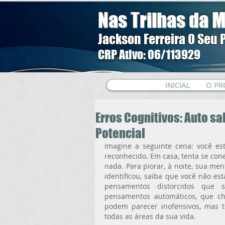
Nas Trilhas da M
Jackson Ferreira O Seu 
CRP Ativo: 06/113929
INICIAL
O PR
Erros Cognitivos: Auto 
Potencial
Imagine a seguinte cena: você es
reconhecido. Em casa, tenta se con
nada. Para piorar, à noite, sua men
identificou, saiba que você não es
pensamentos distorcidos que s
pensamentos automáticos, que 
podem parecer inofensivos, mas
todas as áreas da sua vida.