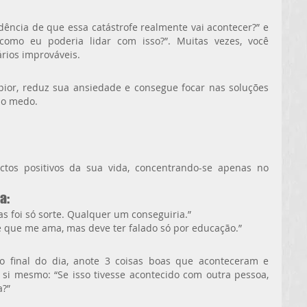
dência de que essa catástrofe realmente vai acontecer?” e 
como eu poderia lidar com isso?”. Muitas vezes, você 
rios improváveis.
ior, reduz sua ansiedade e consegue focar nas soluções 
elo medo.
tos positivos da sua vida, concentrando-se apenas no 
a:
s foi só sorte. Qualquer um conseguiria.”
e que me ama, mas deve ter falado só por educação.”
Ao final do dia, anote 3 coisas boas que aconteceram e 
a si mesmo: “Se isso tivesse acontecido com outra pessoa, 
a?”