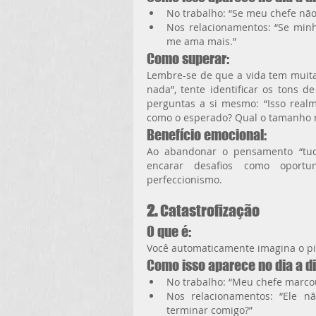
No trabalho: “Se meu chefe não 
Nos relacionamentos: “Se minh
me ama mais.”
Como superar:
Lembre-se de que a vida tem muitas
nada”, tente identificar os tons d
perguntas a si mesmo: “Isso realm
como o esperado? Qual o tamanho r
Benefício emocional:
Ao abandonar o pensamento “tudo
encarar desafios como oportu
perfeccionismo.
2. 
Catastrofização
O que é:
Você automaticamente imagina o pi
Como isso aparece no dia a di
No trabalho: “Meu chefe marco
Nos relacionamentos: “Ele 
terminar comigo?”