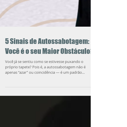
5 Sinais de Autossabotagem:
Você é o seu Maior Obstáculo?
Você já se sentiu como se estivesse puxando o
próprio tapete? Pois é, a autossabotagem não é
apenas “azar” ou coincidência — é um padrão
comportamental que muitas vezes passa
despercebido. E o pior: você mesmo pode ser o vilão
da sua própria história.