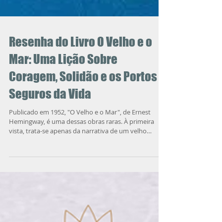
Resenha do Livro O Velho e o
Mar: Uma Lição Sobre
Coragem, Solidão e os Portos
Seguros da Vida
Publicado em 1952, "O Velho e o Mar", de Ernest
Hemingway, é uma dessas obras raras. À primeira
vista, trata-se apenas da narrativa de um velho
pescador cubano chamado Santiago, que enfrenta
sozinho o mar em busca de um grande peixe após
oitenta e quatro dias sem conseguir pescar nada. Mas
reduzir a obra a essa descrição seria como olhar
apenas para o mar da superfície e ignorar toda a
profundidade que existe abaixo dela...