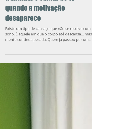
Como agir mesmo sem
vontade: técnicas
psicológicas para estudar,
trabalhar e cuidar de si
quando a motivação
desaparece
Existe um tipo de cansaço que não se resolve com
sono. É aquele em que o corpo até descansa… mas a
mente continua pesada. Quem já passou por um
período de depressão, luto ou término de
relacionamento conhece bem essa sensação:as
tarefas mais simples parecem enormes. Levantar,
estudar, trabalhar ou até tomar um banho exige um
esforço desproporcional...