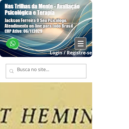
Nas Trilhas da Mente - Avaliação
Psicológica e Terapia
Jackson Ferreira O Seu Psicólogo.
Atendimento on-line para todo Brasil
CRP Ativo: 06/113929
Login / Registre-se