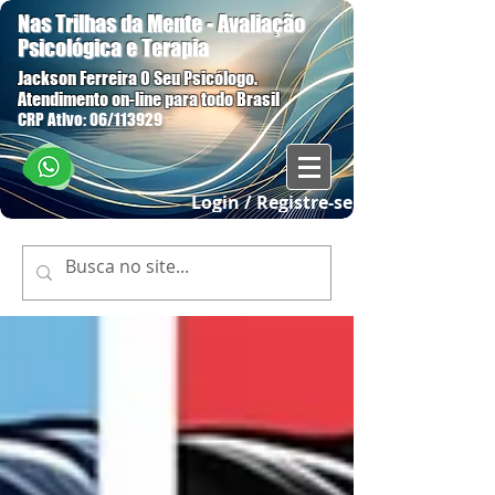
Nas Trilhas da Mente - Avaliação
Psicológica e Terapia
Jackson Ferreira O Seu Psicólogo.
Atendimento on-line para todo Brasil
CRP Ativo: 06/113929
Login / Registre-se