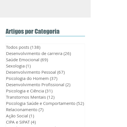
Artigos por Categoria
Todos posts
(138)
138 posts
Desenvolvimento de carreira
(26)
26 posts
Saúde Emocional
(69)
69 posts
Sexologia
(1)
1 post
Desenvolvimento Pessoal
(67)
67 posts
Psicologia do Homem
(37)
37 posts
Desenvolvimento Profissional
(2)
2 posts
Psicologia e Ciência
(31)
31 posts
Transtornos Mentais
(12)
12 posts
Psicologia Saúde e Comportamento
(52)
52 posts
Relacionamento
(7)
7 posts