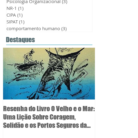
Ação Social
(1)
1 post
CIPA e SIPAT
(4)
4 posts
Psicologia Organizacional
(3)
3 posts
NR-1
(1)
1 post
CIPA
(1)
1 post
SIPAT
(1)
1 post
comportamento humano
(3)
3 posts
Destaques
Resenha do Livro O Velho e o Mar:
5 Sinais de Au
Uma Lição Sobre Coragem,
Você é o seu M