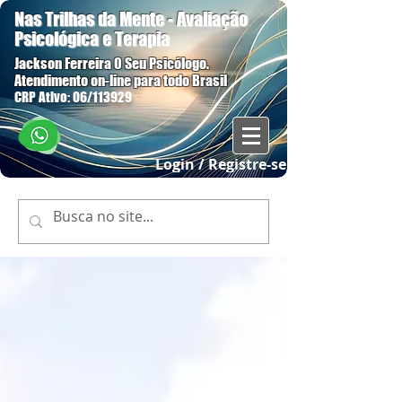
Nas Trilhas da Mente - Avaliação
Psicológica e Terapia
Jackson Ferreira O Seu Psicólogo.
Atendimento on-line para todo Brasil
CRP Ativo: 06/113929
Login / Registre-se