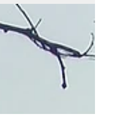
Você sabia que o transtorno obsessivo-compulsivo
(TOC) afeta cerca de 2% da população mundial?
Segundo a Organização Mundial da Saúde...