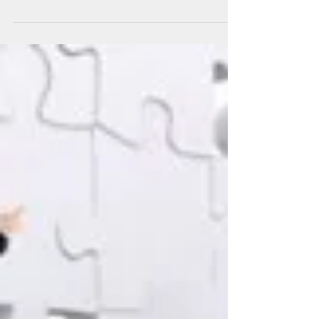
A Fantasia da Maternidade:
Quando Nasce um Filho... e
Também um Universo de
Emoções
Durante a gestação, sonhos se formam. Imagens são
criadas. A mulher fantasia sobre o bebê — o
comportamento, o temperamento, o rostinho, o
futuro. Essa construção psíquica é natural, até
necessária. Ela ajuda a mãe a se preparar
emocionalmente para o que está por vir....