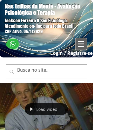
Nas Trilhas da Mente - Avaliação
Psicológica e Terapia
Jackson Ferreira O Seu Psicólogo.
Atendimento on-line para todo Brasil
CRP Ativo: 06/113929
Login / Registre-se
Load video