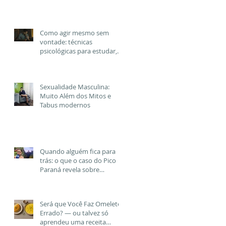
Como agir mesmo sem
vontade: técnicas
psicológicas para estudar,
trabalhar e cuidar de si
quando a motivação
desaparece
Sexualidade Masculina:
Muito Além dos Mitos e
Tabus modernos
Quando alguém fica para
trás: o que o caso do Pico
Paraná revela sobre
empatia, inteligência
emocional e
comportamento humano
Será que Você Faz Omelete
Errado? — ou talvez só
aprendeu uma receita