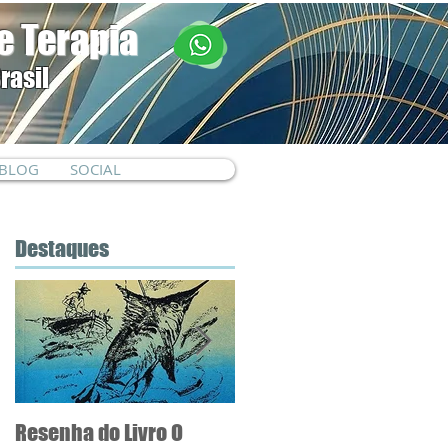
e Terapia
rasil
Login / Registre-se
BLOG
SOCIAL
Destaques
m
Resenha do Livro O
5 Sinais de