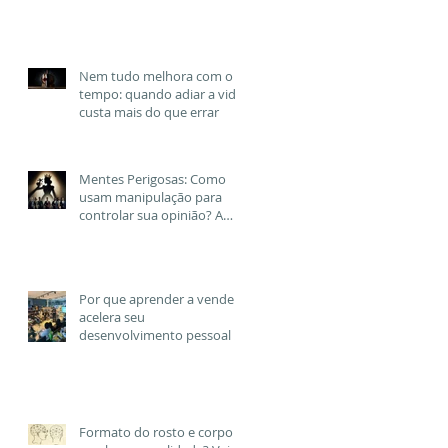
diferente para viver
Nem tudo melhora com o
tempo: quando adiar a vida
custa mais do que errar
Mentes Perigosas: Como
usam manipulação para
controlar sua opinião? A
técnica que usam para
destruir, enganar e engajar
aliados.
Por que aprender a vender
acelera seu
desenvolvimento pessoal e
profissional — em qualquer
área
Formato do rosto e corpo