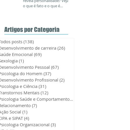
revela personalidade? Veja
o que é fato e o que é
picaretagem
Artigos por Categoria
Todos posts
(138)
138 posts
Desenvolvimento de carreira
(26)
26 posts
Saúde Emocional
(69)
69 posts
Sexologia
(1)
1 post
Desenvolvimento Pessoal
(67)
67 posts
Psicologia do Homem
(37)
37 posts
Desenvolvimento Profissional
(2)
2 posts
Psicologia e Ciência
(31)
31 posts
Transtornos Mentais
(12)
12 posts
Psicologia Saúde e Comportamento
(52)
52 posts
Relacionamento
(7)
7 posts
Ação Social
(1)
1 post
CIPA e SIPAT
(4)
4 posts
Psicologia Organizacional
(3)
3 posts