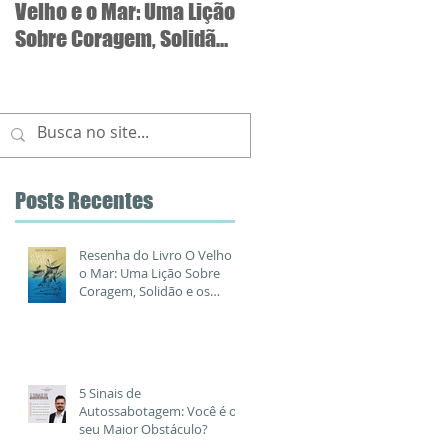
Velho e o Mar: Uma Lição
Autossabotagem: Você 
Sobre Coragem, Solidão
o seu Maior Obstáculo?
e os Portos Seguros da
Vida
Posts Recentes
Resenha do Livro O Velho e
o Mar: Uma Lição Sobre
Coragem, Solidão e os
Portos Seguros da Vida
5 Sinais de
Autossabotagem: Você é o
seu Maior Obstáculo?