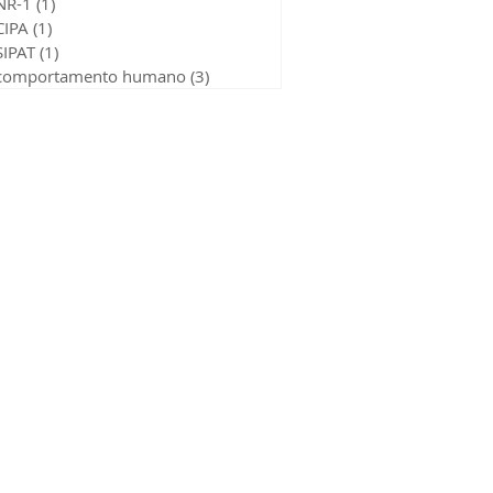
NR-1
(1)
1 post
CIPA
(1)
1 post
SIPAT
(1)
1 post
comportamento humano
(3)
3 posts