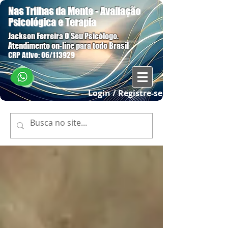
Nas Trilhas da Mente - Avaliação
Psicológica e Terapia
Jackson Ferreira O Seu Psicólogo.
Atendimento on-line para todo Brasil
CRP Ativo: 06/113929
Login / Registre-se