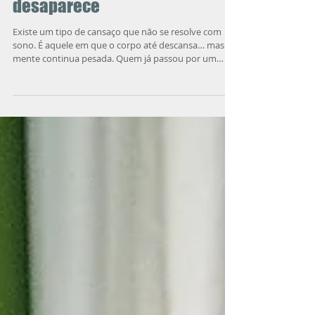
psicológicas para estudar,
trabalhar e cuidar de si
quando a motivação
desaparece
Existe um tipo de cansaço que não se resolve com
sono. É aquele em que o corpo até descansa… mas a
mente continua pesada. Quem já passou por um
período de depressão, luto ou término de
relacionamento conhece bem essa sensação:as
tarefas mais simples parecem enormes. Levantar,
estudar, trabalhar ou até tomar um banho exige um
esforço desproporcional...