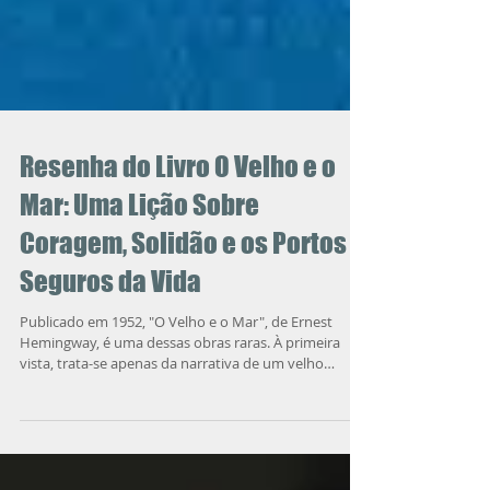
Resenha do Livro O Velho e o
Mar: Uma Lição Sobre
Coragem, Solidão e os Portos
Seguros da Vida
Publicado em 1952, "O Velho e o Mar", de Ernest
Hemingway, é uma dessas obras raras. À primeira
vista, trata-se apenas da narrativa de um velho
pescador cubano chamado Santiago, que enfrenta
sozinho o mar em busca de um grande peixe após
oitenta e quatro dias sem conseguir pescar nada. Mas