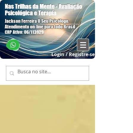
Nas Trilhas da Mente - Avaliação
Psicológica e Terapia
Jackson Ferreira O Seu Psicólogo.
Atendimento on-line para todo Brasil
CRP Ativo: 06/113929
Login / Registre-se