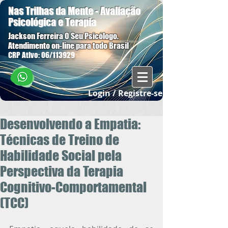
Nas Trilhas da Mente - Avaliação
Psicológica e Terapia
Jackson Ferreira O Seu Psicólogo.
Atendimento on-line para todo Brasil
CRP Ativo: 06/113929
Login / Registre-se
Desenvolvendo a Empatia:
Técnicas de Treino de
Habilidade Social pela
Perspectiva da Terapia
Cognitivo-Comportamental
(TCC)