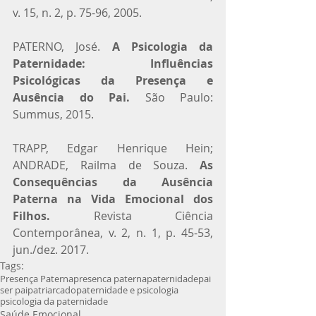
v. 15, n. 2, p. 75-96, 2005.
PATERNO, José. 
A Psicologia da 
Paternidade: Influências 
Psicológicas da Presença e 
Ausência do Pai.
 São Paulo: 
Summus, 2015.
TRAPP, Edgar Henrique Hein; 
ANDRADE, Railma de Souza. 
As 
Consequências da Ausência 
Paterna na Vida Emocional dos 
Filhos.
 Revista Ciência 
Contemporânea, v. 2, n. 1, p. 45-53, 
jun./dez. 2017.
Tags:
Presença Paterna
presenca paterna
paternidade
pai
ser pai
patriarcado
paternidade e psicologia
psicologia da paternidade
Saúde Emocional