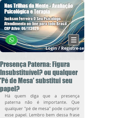
Nas Trilhas da Mente - Avaliação
Psicológica e Terapia
Jackson Ferreira O Seu Psicólogo.
Atendimento on-line para todo Brasil
CRP Ativo: 06/113929
Login / Registre-se
Presença Paterna: Figura
Insubstituível? ou qualquer
'Pé de Mesa' substitui seu
papel?
Há quem diga que a presença 
paterna não é importante. Que 
qualquer "pé de mesa" pode cumprir 
esse papel. Lembro bem dessa frase 