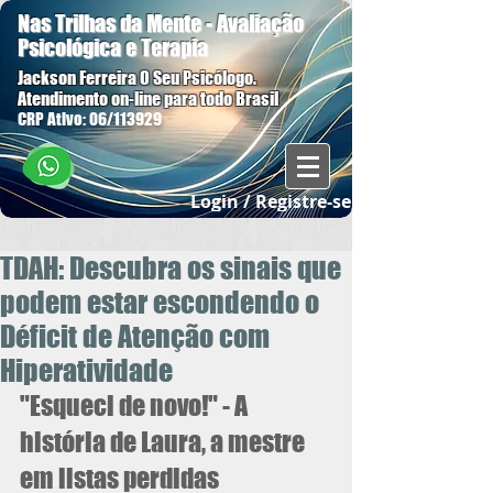
Nas Trilhas da Mente - Avaliação
Psicológica e Terapia
Jackson Ferreira O Seu Psicólogo.
Atendimento on-line para todo Brasil
CRP Ativo: 06/113929
Login / Registre-se
TDAH: Descubra os sinais que
podem estar escondendo o
Déficit de Atenção com
Hiperatividade
"Esqueci de novo!" - A 
história de Laura, a mestre 
em listas perdidas