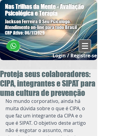
Nas Trilhas da Mente - Avaliação
Psicológica e Terapia
Jackson Ferreira O Seu Psicólogo.
Atendimento on-line para todo Brasil
CRP Ativo: 06/113929
Login / Registre-se
Proteja seus colaboradores:
CIPA, integrantes e SIPAT para
uma cultura de prevenção
No mundo corporativo, ainda há 
muita dúvida sobre o que é CIPA, o 
que faz um integrante da CIPA e o 
que é SIPAT. O objetivo deste artigo 
não é esgotar o assunto, mas 