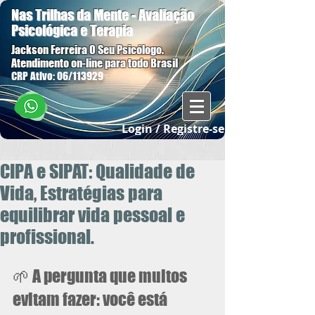
Nas Trilhas da Mente - Avaliação
Psicológica e Terapia
Jackson Ferreira O Seu Psicólogo.
Atendimento on-line para todo Brasil
CRP Ativo: 06/113929
Login / Registre-se
CIPA e SIPAT: Qualidade de
Vida, Estratégias para
equilibrar vida pessoal e
profissional.
🌱 A pergunta que muitos 
evitam fazer: você está 