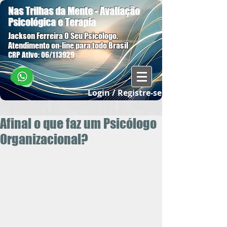
Nas Trilhas da Mente - Avaliação
Psicológica e Terapia
Jackson Ferreira O Seu Psicólogo.
Atendimento on-line para todo Brasil
CRP Ativo: 06/113929
Login / Registre-se
Afinal o que faz um Psicólogo
Organizacional?