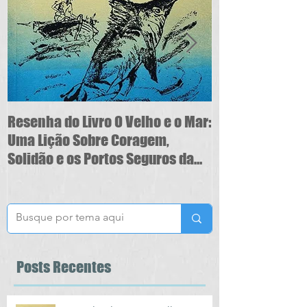
Resenha do Livro O Velho e o Mar:
5 Sinais de Au
Uma Lição Sobre Coragem,
Você é o seu M
Solidão e os Portos Seguros da
Vida
Posts
Recentes